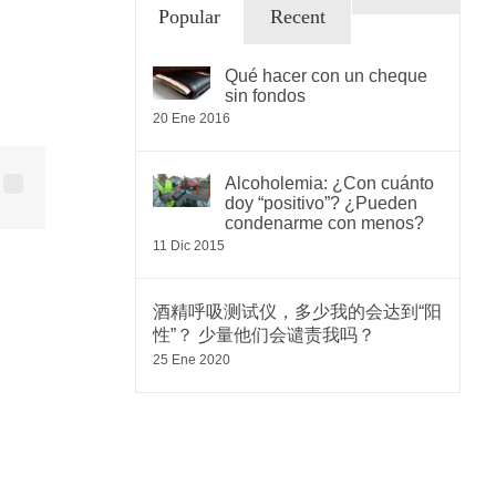
Comentari
Popular
Recent
Qué hacer con un cheque
sin fondos
20 Ene 2016
Alcoholemia: ¿Con cuánto
sApp
nterest
Correo
doy “positivo”? ¿Pueden
electrónico
condenarme con menos?
11 Dic 2015
酒精呼吸测试仪，多少我的会达到“阳
性”？ 少量他们会谴责我吗？
25 Ene 2020