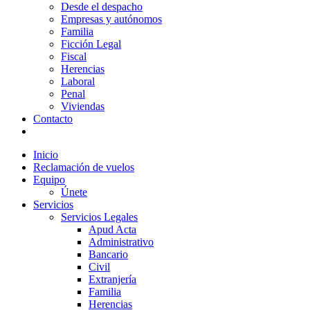
Desde el despacho
Empresas y autónomos
Familia
Ficción Legal
Fiscal
Herencias
Laboral
Penal
Viviendas
Contacto
Inicio
Reclamación de vuelos
Equipo
Únete
Servicios
Servicios Legales
Apud Acta
Administrativo
Bancario
Civil
Extranjería
Familia
Herencias