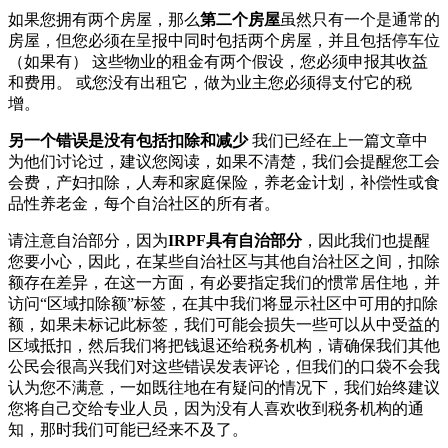
如果您拥有两个房屋，那么
第二个房屋
虽然只有一个是通常的
房屋，但您必须在呈报中同时包括两个房屋，并且包括停车位
（如果有） 这些物业的租金有两个假设，您必须申报其收益
和费用。 或您没有出租它，做为业主您必须得支付它的税
增。
另一个错误是没有包括扣除和减少
我们已经在上一篇文章中
为他们讨论过，建议您阅读，如果不清楚，我们会提醒您工会
会费，产妇扣除，人寿和家庭保险，养老金计划，补偿性或食
品性养老金，每个自治社区的所有者。
请注意自治部分，因为
IRPF具有自治部分
，因此我们也提醒
您要小心，因此，在某些自治社区与其他自治社区之间，扣除
额存在差异，在这一方面，有必要指定我们的惯常居住地，并
访问“区域扣除额”标签，在其中我们将显示社区中可用的扣除
额，如果未标记此标签，我们可能会损失一些可以从中受益的
区域抵扣，然后我们将把钱退还给税务机构，请确保我们其他
公民会很高兴我们对这些错误发表评论，但我们的口袋不会我
认为您不满意，一如既往地在有疑问的情况下，我们始终建议
您将自己交给专业人员，因为没有人喜欢收到税务机构的通
知，那时我们可能已经来不及了。