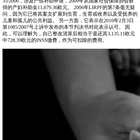
35/2006，涉及产假补助申请，2009年从国家社会保障协会获
得的产妇补助金11,679.36欧元。 2006年LIRPF的第7条毫无疑
问，因为它已将其案文扩展到生育，生育或收养以及受抚养的
儿童和孤儿的公共利益。 另一方面，它表示在2010年2月3日
第1085/2007号上诉中发布的本节判决书对此表示认可。 因
此，可以理解为，自己整改清算后相当于退还其3,135.11欧元
中728.39欧元的INSS缴费，作为可扣除的费用。