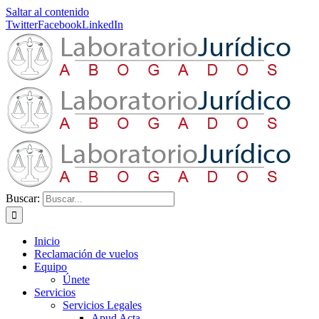
Saltar al contenido
Twitter
Facebook
LinkedIn
Buscar:
Inicio
Reclamación de vuelos
Equipo
Únete
Servicios
Servicios Legales
Apud Acta