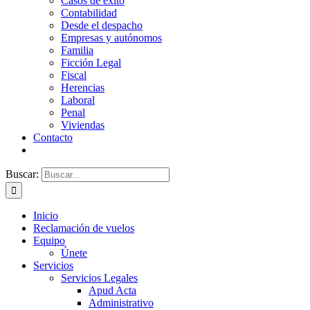
Casos de éxito
Contabilidad
Desde el despacho
Empresas y autónomos
Familia
Ficción Legal
Fiscal
Herencias
Laboral
Penal
Viviendas
Contacto
Buscar:
Inicio
Reclamación de vuelos
Equipo
Únete
Servicios
Servicios Legales
Apud Acta
Administrativo