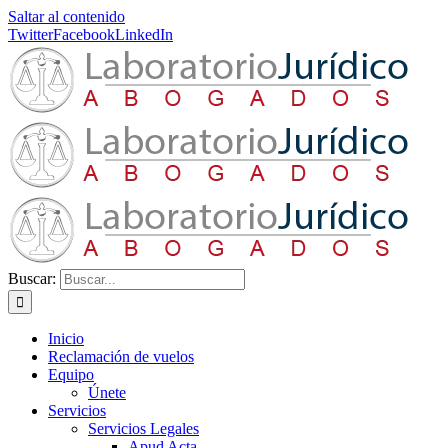
Saltar al contenido
Twitter
Facebook
LinkedIn
Buscar:
Inicio
Reclamación de vuelos
Equipo
Únete
Servicios
Servicios Legales
Apud Acta