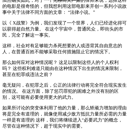
虽然确实如此，对于一个
无聊而又严肃
的律师来说，选择这样
的电影是很奇怪的，但我想利用这部电影来开创一系列小说故
事中关于法律不同方面的文章： “法律小说。”
以《 X战警》为例，我们发现了一个世界，人们已经进化得可
以获得超自然力量。 在这个宇宙中，普通民众，即街头的市
民，完全了解这一事实。
这样，社会对有足够能力杀死想要的人或违背其自由意志的
人，在普通百姓不能够采取任何措施阻止它的情况下。
那么如何应对这种情况呢？ 这足以限制这些人的个人权利
吗？ 这些权利难道只能由在这种情况下出生的情况来限制，
甚至在犯罪或违法之前？
毫无疑问，在犯罪之后，公正的法律行动将完全符合现实发生
的情况。 在这方面，除了惩罚罪犯的困难之外没有别的区
别，这可能有必要使用更大的武力。
如果所讨论的突变体利用了他的力量，那么矫顽力增加的理由
将是完全有道理的，就像使用减少敌方抵抗力量所必需的力量
一样是有道理的 这样，我们将继续进入“必要武力”的概念，
尽管在这种情况下，超于现实中的需要。