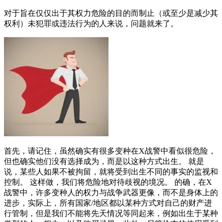
对于旨在仅仅出于其权力危险的目的而制止（或至少是减少其
权利）未犯罪或违法行为的人来说，问题就来了。
首先，请记住，虽然确实有很多变种在X战警中看似很危险，
但也确实他们没有选择成为，而是以这种方式出生。 就是
说，某些人如果不被拘留，就将受到出生不同的事实的监视和
控制。 这样做，我们将危险地对待歧视的境况。 的确，在X
战警中，许多变种人的权力与战争武器更像，而不是身体上的
进步，实际上，所有国家/地区都以某种方式对自己的财产进
行管制，但是我们不能将先天情况等同起来，例如出生于某种