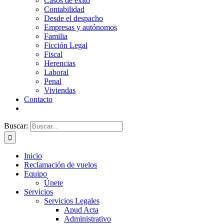
Casos de éxito
Contabilidad
Desde el despacho
Empresas y autónomos
Familia
Ficción Legal
Fiscal
Herencias
Laboral
Penal
Viviendas
Contacto
Buscar:
Inicio
Reclamación de vuelos
Equipo
Únete
Servicios
Servicios Legales
Apud Acta
Administrativo