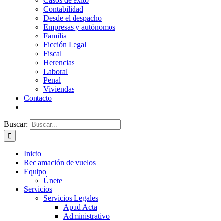
Casos de éxito
Contabilidad
Desde el despacho
Empresas y autónomos
Familia
Ficción Legal
Fiscal
Herencias
Laboral
Penal
Viviendas
Contacto
Buscar:
Inicio
Reclamación de vuelos
Equipo
Únete
Servicios
Servicios Legales
Apud Acta
Administrativo