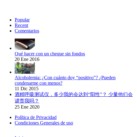
Popular
Recent
Comentarios
Qué hacer con un cheque sin fondos
20 Ene 2016
Alcoholemia: ¿Con cuánto doy “positivo”? ¿Pueden
condenarme con menos?
11 Dic 2015
酒精呼吸测试仪，多少我的会达到“阳性”？ 少量他们会
谴责我吗？
25 Ene 2020
Política de Privacidad
Condiciones Generales de uso