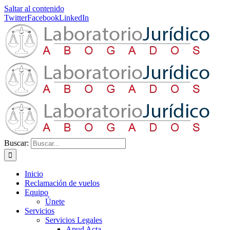
Saltar al contenido
Twitter
Facebook
LinkedIn
Buscar:
Inicio
Reclamación de vuelos
Equipo
Únete
Servicios
Servicios Legales
Apud Acta