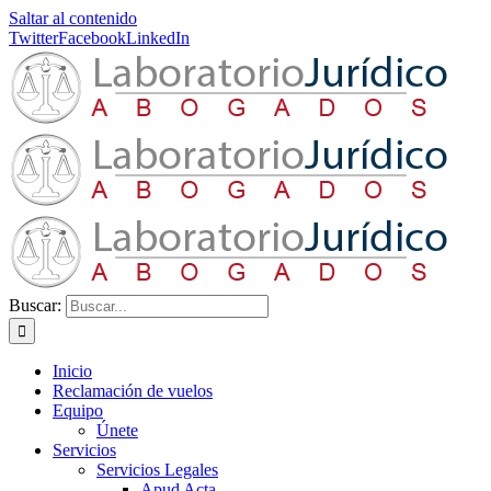
Saltar al contenido
Twitter
Facebook
LinkedIn
Buscar:
Inicio
Reclamación de vuelos
Equipo
Únete
Servicios
Servicios Legales
Apud Acta