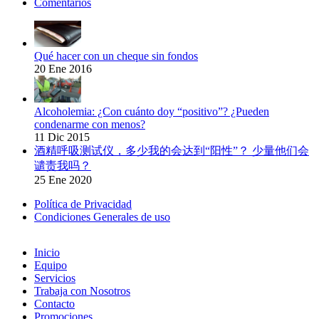
Comentarios
Qué hacer con un cheque sin fondos
20 Ene 2016
Alcoholemia: ¿Con cuánto doy “positivo”? ¿Pueden
condenarme con menos?
11 Dic 2015
酒精呼吸测试仪，多少我的会达到“阳性”？ 少量他们会
谴责我吗？
25 Ene 2020
Política de Privacidad
Condiciones Generales de uso
Inicio
Equipo
Servicios
Trabaja con Nosotros
Contacto
Promociones