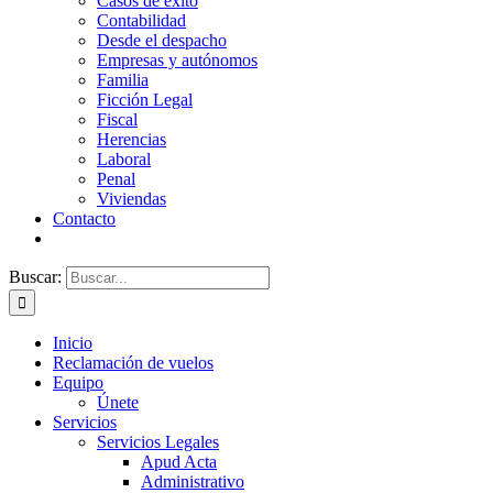
Casos de éxito
Contabilidad
Desde el despacho
Empresas y autónomos
Familia
Ficción Legal
Fiscal
Herencias
Laboral
Penal
Viviendas
Contacto
Buscar:
Inicio
Reclamación de vuelos
Equipo
Únete
Servicios
Servicios Legales
Apud Acta
Administrativo