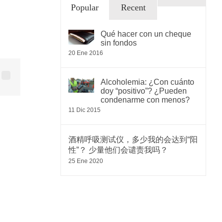
Comentari
Popular
Recent
Qué hacer con un cheque
sin fondos
20 Ene 2016
sApp
nterest
Correo
Alcoholemia: ¿Con cuánto
electrónico
doy “positivo”? ¿Pueden
condenarme con menos?
11 Dic 2015
酒精呼吸测试仪，多少我的会达到“阳
性”？ 少量他们会谴责我吗？
25 Ene 2020